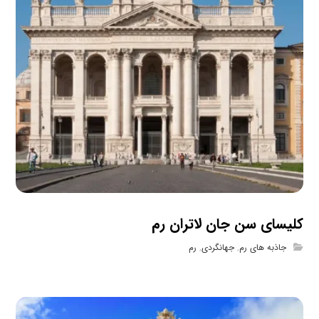
کلیسای سن جان لاتران رم
جاذبه های رم
,
جهانگردی
,
رم