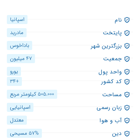
اسپانیا
نام
مادرید
پایتخت
باداخوس
بزرگترین شهر
47 میلیون
جمعیت
یورو
واحد پول
+34
کد کشور
505.000 کیلومتر مربع
مساحت
اسپانیایی
زبان رسمی
معتدل
آب و هوا
57% مسیحی
دین