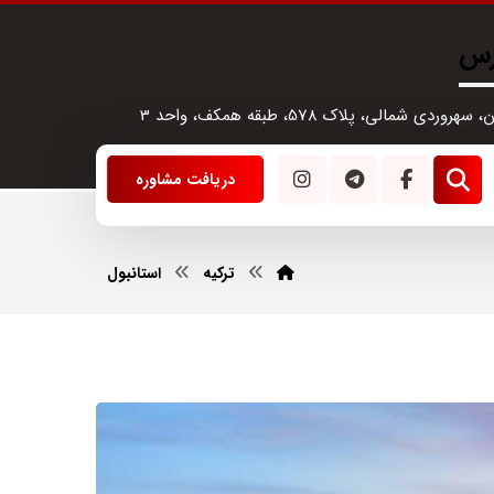
رس
سهروردی شمالی، پلاک 578، طبقه همکف، واحد 3
دریافت مشاوره
ترکیه
استانبول