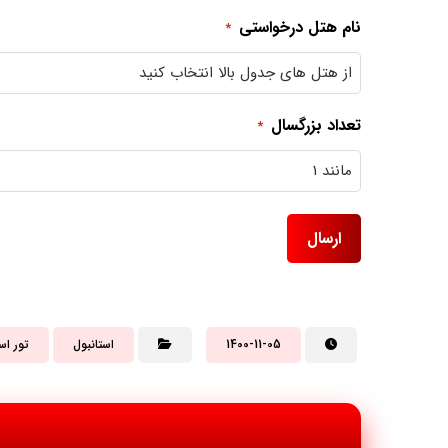
نام هتل درخواستی
*
تعداد بزرگسال
*
1400-11-05
استانبول
تور اس