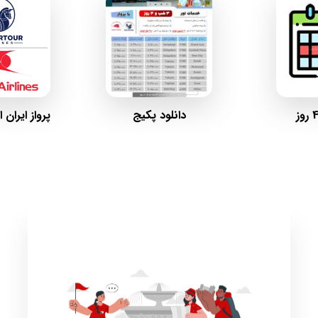
دانلود پکیج
پرواز ایران 
خدمات تور
اقامت در هتل با صبحانه