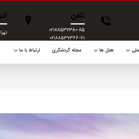
تلفن
آد
02188537380-85
تهران، 
02188537366-71
صلی
هتل ها
مجله گردشگری
ارتباط با ما