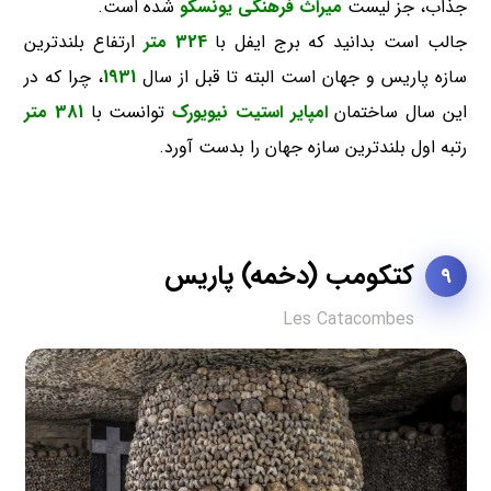
جذاب، جز لیست
میراث فرهنگی یونسکو
شده است.
جالب است بدانید که برج ایفل با
324 متر
ارتفاع بلندترین
سازه پاریس و جهان است البته تا قبل از سال
1931
، چرا که در
این سال ساختمان
امپایر استیت نیویورک
توانست با
381 متر
رتبه اول بلندترین سازه جهان را بدست آورد.
کتکومب (دخمه) پاریس
9
Les Catacombes