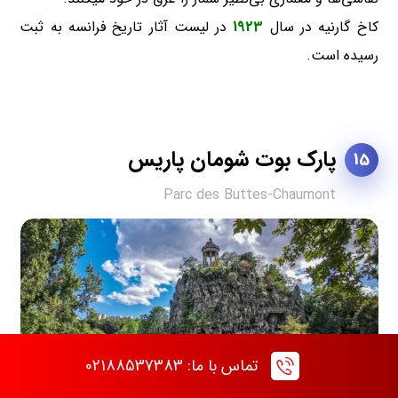
کاخ گارنیه در سال
1923
در لیست آثار تاریخ فرانسه به ثبت
رسیده است.
پارک بوت شومان پاریس
15
Parc des Buttes-Chaumont
تماس با ما: 02188537383