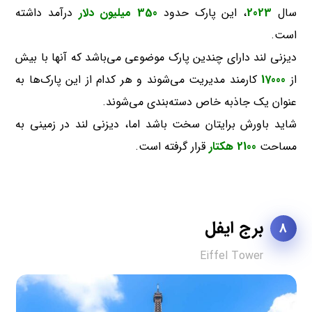
سال
2023
، این پارک حدود
350 میلیون دلار
درآمد داشته
است.
دیزنی لند دارای چندین پارک موضوعی می‌باشد که آنها با بیش
از
17000
کارمند مدیریت می‌شوند و هر کدام از این پارک‌ها به
عنوان یک جاذبه خاص دسته‌بندی می‌شوند.
شاید باورش برایتان سخت باشد اما، دیزنی لند در زمینی به
مساحت
2100 هکتار
قرار گرفته است.
برج ایفل
8
Eiffel Tower