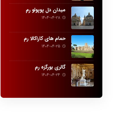
میدان دل پوپولو رم
1404-04-28
حمام های کاراکالا رم
1404-04-25
گالری بورگزه رم
1404-04-24