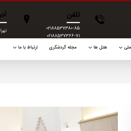
تلفن
آد
02188537380-85
تهران، 
02188537366-71
صلی
هتل ها
مجله گردشگری
ارتباط با ما