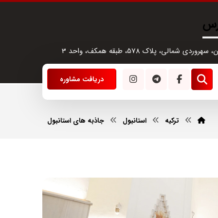
رس
سهروردی شمالی، پلاک 578، طبقه همکف، واحد 3
دریافت مشاوره
ترکیه
استانبول
جاذبه های استانبول