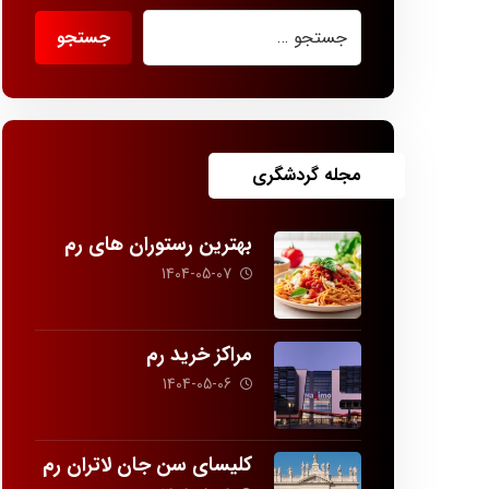
مجله گردشگری
بهترین رستوران های رم
1404-05-07
مراکز خرید رم
1404-05-06
کلیسای سن جان لاتران رم