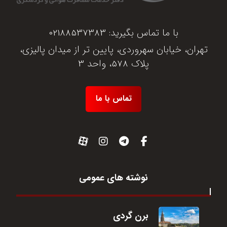
با ما تماس بگیرید:
02188537383
تهران، خیابان سهروردی، پایین تر از میدان پالیزی،
پلاک 578، واحد 3
تماس با ما
نوشته های عمومی
برن گردی