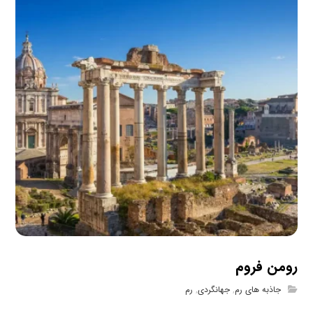
رومن فروم
جاذبه های رم
,
جهانگردی
,
رم