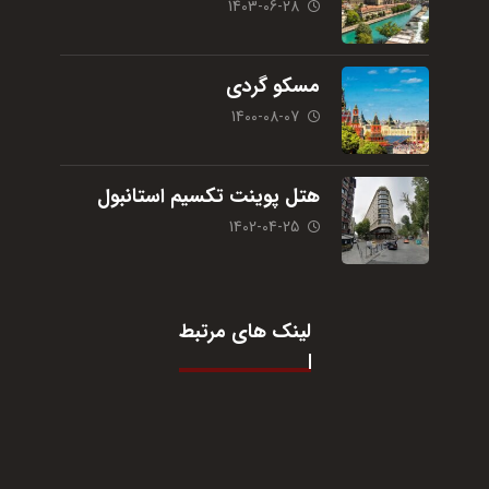
1403-06-28
مسکو گردی
1400-08-07
هتل پوینت تکسیم استانبول
1402-04-25
لینک های مرتبط