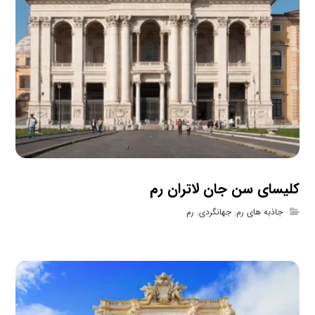
کلیسای سن جان لاتران رم
جاذبه های رم
,
جهانگردی
,
رم