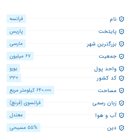
فرانسه
نام
پاریس
پایتخت
مارسی
بزرگترین شهر
67 میلیون
جمعیت
یورو
واحد پول
+33
کد کشور
640.000 کیلومتر مربع
مساحت
فرانسوی (فرنچ)
زبان رسمی
معتدل
آب و هوا
55% مسیحی
دین