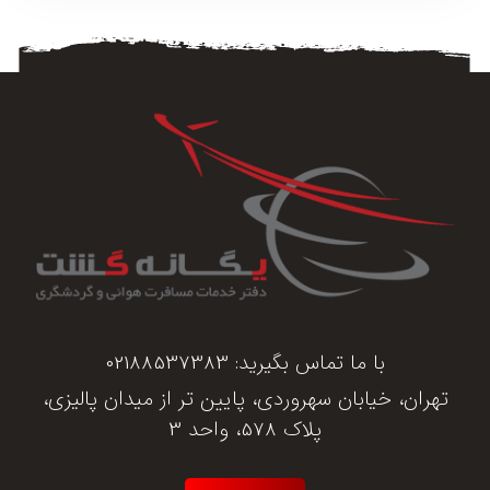
با ما تماس بگیرید:
02188537383
تهران، خیابان سهروردی، پایین تر از میدان پالیزی،
پلاک 578، واحد 3