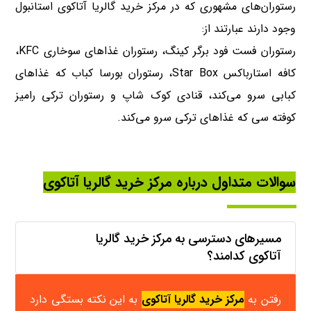
رستوران‌های مشهوری که در مرکز خرید گالریا آتاکوی استانبول
وجود دارند عبارتند از:
رستوران فست فود برگر کینگ، رستوران غذاهای سوخاری KFC،
کافه استارباکس Star Box، رستوران بورسا کباب که غذاهای
کبابی سرو می‌کند، قنادی کوک شاپ و رستوران ترکی رامیز
کوفته سی که غذاهای ترکی سرو می‌کند.
سوالات متداول درباره مرکز خرید گالریا آتاکوی
مسیرهای دسترسی به مرکز خرید گالریا
آتاکوی کدامند؟
رفتن به
مرکز خرید گالریا آتاکوی
به این نکته بستگی دارد