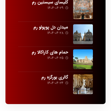
کلیسای سیستین رم
1404-04-29
میدان دل پوپولو رم
1404-04-28
حمام های کاراکالا رم
1404-04-25
گالری بورگزه رم
1404-04-24