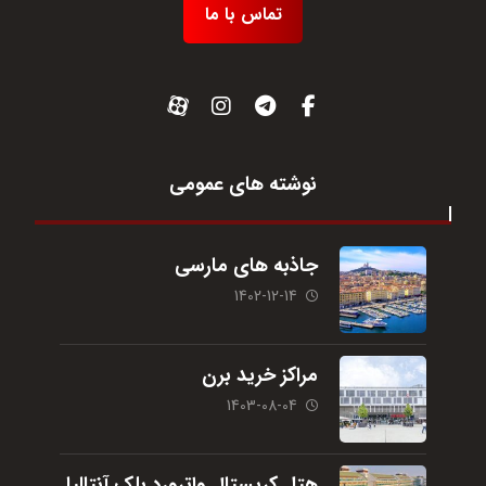
تماس با ما
نوشته های عمومی
جاذبه های مارسی
1402-12-14
مراکز خرید برن
1403-08-04
هتل کریستال واترورد بلک آنتالیا