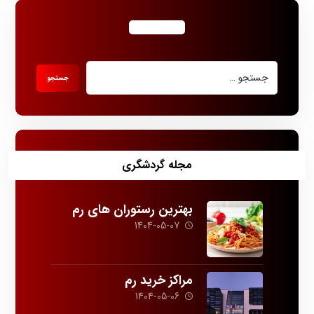
مجله گردشگری
بهترین رستوران های رم
1404-05-07
مراکز خرید رم
1404-05-06