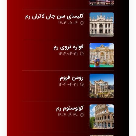
کلیسای سن جان لاتران رم
1404-05-04
فواره تروی رم
1404-04-31
رومن فروم
1404-04-31
کولوسئوم رم
1404-04-30