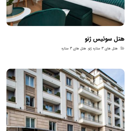
هتل سوئیس ژنو
هتل های 3 ستاره ژنو
,
هتل های 3 ستاره