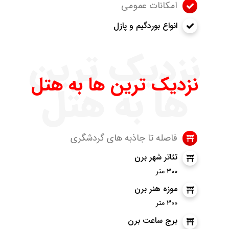
امکانات عمومی
انواع بوردگیم و پازل
نزدیک ترین
نزدیک ترین ها به هتل
ها به هتل
فاصله تا جاذبه های گردشگری
تئاتر شهر برن
300 متر
موزه هنر برن
300 متر
برج ساعت برن