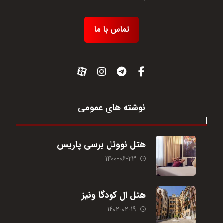
تماس با ما
نوشته های عمومی
هتل نووتل برسی پاریس
1400-06-23
هتل ال کودگا ونیز
1402-02-19