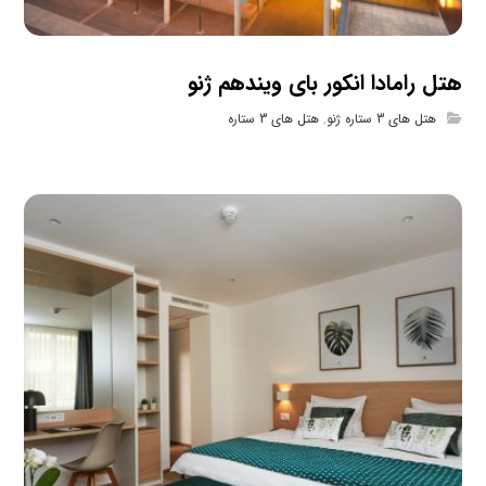
هتل رامادا انکور بای ویندهم ژنو
هتل های 3 ستاره ژنو
,
هتل های 3 ستاره