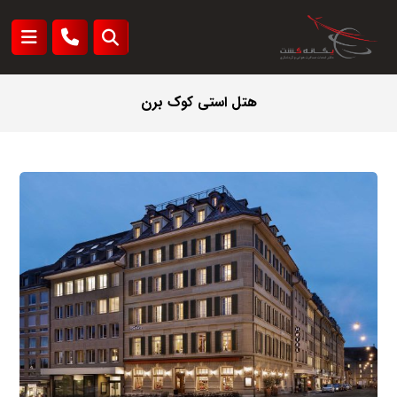
هتل استی کوک برن