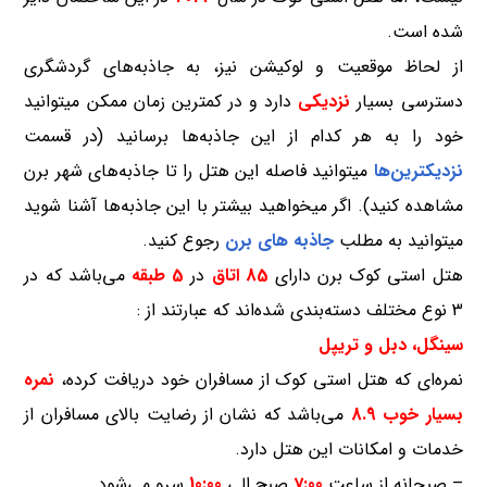
شده است.
از لحاظ موقعیت و لوکیشن نیز، به جاذبه‌های گردشگری
دسترسی بسیار
نزدیکی
دارد و در کمترین زمان ممکن میتوانید
خود را به هر کدام از این جاذبه‌ها برسانید (در قسمت
نزدیکترین‌ها
میتوانید فاصله این هتل را تا جاذبه‌های شهر برن
مشاهده کنید). اگر میخواهید بیشتر با این جاذبه‌ها آشنا شوید
میتوانید به مطلب
جاذبه های برن
رجوع کنید.
هتل استی کوک برن دارای
85 اتاق
در
5 طبقه
می‌باشد که در
3 نوع مختلف دسته‌بندی شده‌اند که عبارتند از :
سینگل، دبل و تریپل
نمره‌ای که هتل استی کوک از مسافران خود دریافت کرده،
نمره
بسیار خوب 8.9
می‌باشد که نشان از رضایت بالای مسافران از
خدمات و امکانات این هتل دارد.
– صبحانه از ساعت
7:00
صبح الی
10:00
سرو می‌شود.