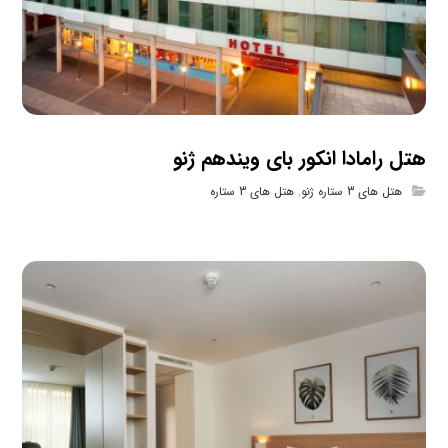
هتل رامادا انکور بای ویندهم ژنو
هتل های 3 ستاره ژنو
,
هتل های 3 ستاره