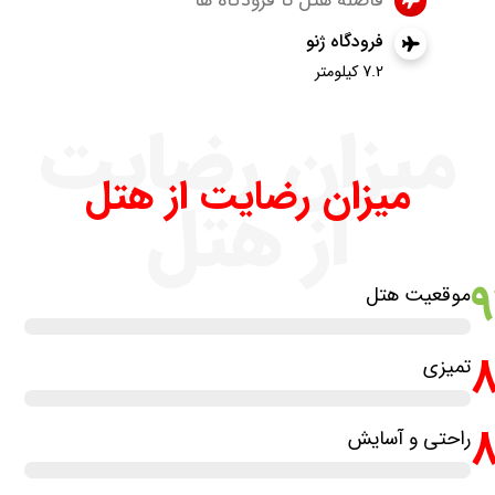
فرودگاه ژنو
7.2 کیلومتر
میزان رضایت
میزان رضایت از هتل
از هتل
موقعیت هتل
تمیزی
راحتی و آسایش