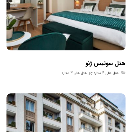
هتل سوئیس ژنو
هتل های 3 ستاره ژنو
,
هتل های 3 ستاره