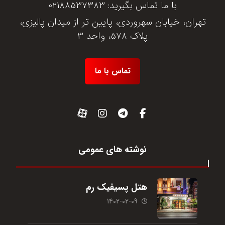
با ما تماس بگیرید:
02188537383
تهران، خیابان سهروردی، پایین تر از میدان پالیزی،
پلاک 578، واحد 3
تماس با ما
نوشته های عمومی
هتل پسیفیک رم
1402-02-09