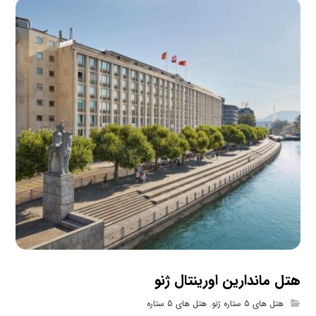
هتل ماندارین اورینتال ژنو
هتل های 5 ستاره ژنو
,
هتل های 5 ستاره