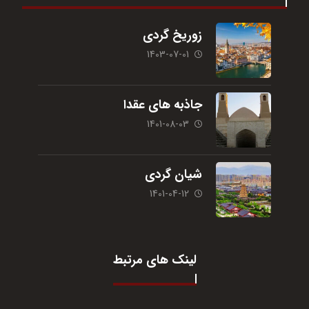
زوریخ گردی
1403-07-01
جاذبه های عقدا
1401-08-03
شیان گردی
1401-04-12
لینک های مرتبط