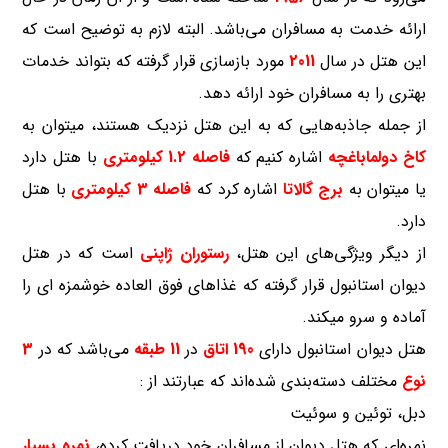
ارائه خدمت به مسافران می‌باشد. البته لازم به توضیح است که
این هتل در سال
2011
مورد بازسازی قرار گرفته که بتواند خدمات
بهتری را به مسافران خود ارائه دهد.
از جمله جاذبه‌هایی که به این هتل نزدیک هستند، میتوان به
کاخ دولماباغچه
اشاره کنیم که
فاصله 1.2 کیلومتری
با هتل دارد
یا میتوان به
برج گالاتا
اشاره کرد که
فاصله 3 کیلومتری
با هتل
دارد.
از دیگر ویژگی‌های این هتل،
رستوران ژاپنی
است که در هتل
دیوان استانبول قرار گرفته که غذاهای فوق العاده خوشمزه ای را
آماده و سرو میکند.
هتل دیوان استانبول دارای
190 اتاق
در
11 طبقه
می‌باشد که در
3
نوع
مختلف دسته‌بندی شده‌اند که عبارتند از :
دبل، توئین و سوئیت
نمره‌ای که هتل دیوان از مسافران خود دریافت کرده،
نمره بسیار