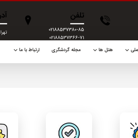
تلفن
آد
02188537380-85
تهران، 
02188537366-71
صلی
هتل ها
مجله گردشگری
ارتباط با ما