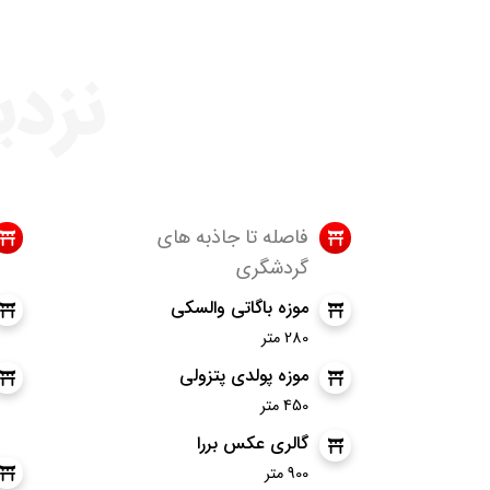
نزدی
فاصله تا جاذبه های
گردشگری
موزه باگاتی والسکی
280 متر
موزه پولدی پتزولی
450 متر
گالری عکس بررا
900 متر