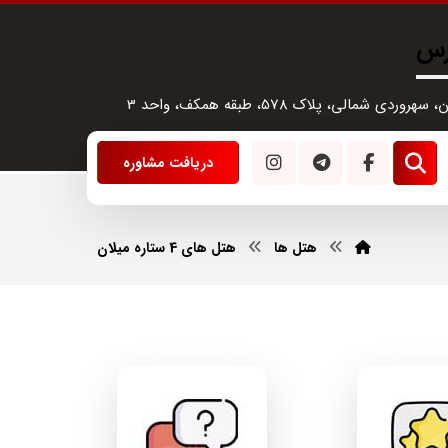
رس
سهروردی شمالی، پلاک 578، طبقه همکف، واحد 3
دریافت مشاوره
هتل ها
هتل های 4 ستاره میلان