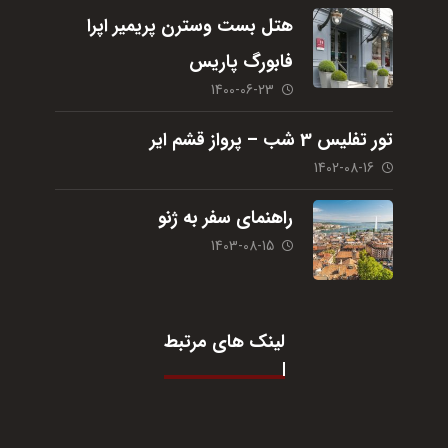
هتل بست وسترن پریمیر اپرا
فابورگ پاریس
1400-06-23
تور تفلیس 3 شب – پرواز قشم ایر
1402-08-16
راهنمای سفر به ژنو
1403-08-15
لینک های مرتبط