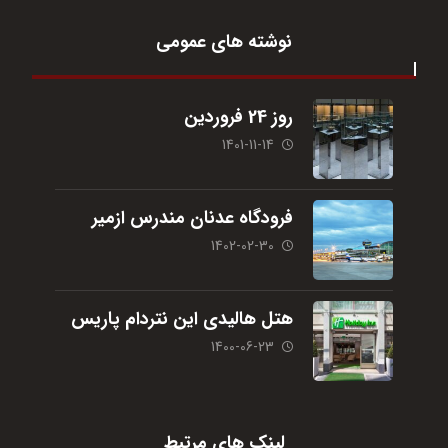
نوشته های عمومی
روز 24 فروردین
1401-11-14
فرودگاه عدنان مندرس ازمیر
1402-02-30
هتل هالیدی این نتردام پاریس
1400-06-23
لینک های مرتبط