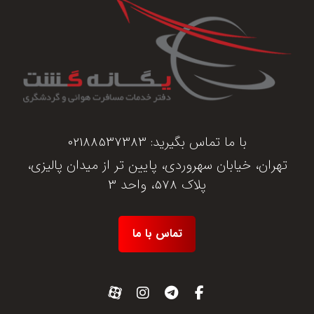
با ما تماس بگیرید:
02188537383
تهران، خیابان سهروردی، پایین تر از میدان پالیزی،
پلاک 578، واحد 3
تماس با ما