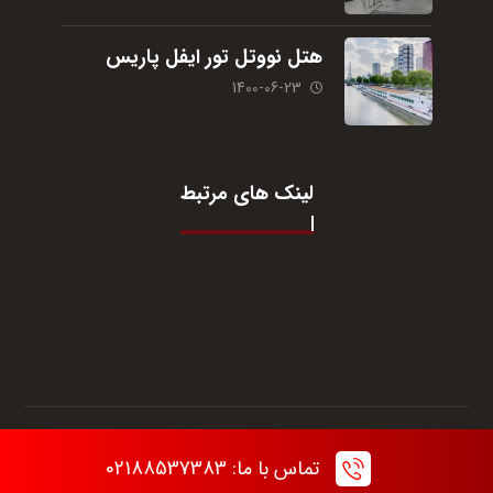
هتل نووتل تور ایفل پاریس
1400-06-23
لینک های مرتبط
© تمام حقوق برای آژانس مسافرتی
یگانه گشت
می‌باشد.
تماس با ما: 02188537383
استفاده از مطالب سایت تنها با ذکر منبع مجاز است.