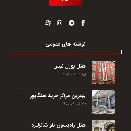
نوشته های عمومی
هتل بورل نیس
1403-05-13
بهترین مراکز خرید سنگاپور
1400-09-08
هتل رادیسون بلو شانزلیزه