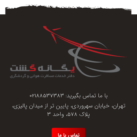
با ما تماس بگیرید:
02188537383
تهران، خیابان سهروردی، پایین تر از میدان پالیزی،
پلاک 578، واحد 3
تماس با ما