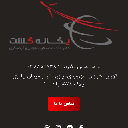
با ما تماس بگیرید:
02188537383
تهران، خیابان سهروردی، پایین تر از میدان پالیزی،
پلاک 578، واحد 3
تماس با ما