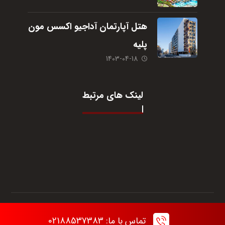
هتل آپارتمان آداجیو اکسس مون
پلیه
1403-04-18
لینک های مرتبط
© تمام حقوق برای آژانس مسافرتی
یگانه گشت
می‌باشد.
تماس با ما: 02188537383
استفاده از مطالب سایت تنها با ذکر منبع مجاز است.