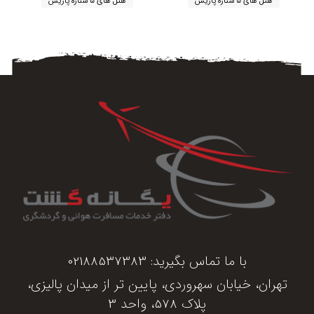
هتل های 5 ستاره پاریس
هتل های 5 ستاره پاریس
با ما تماس بگیرید:
02188537383
تهران، خیابان سهروردی، پایین تر از میدان پالیزی،
پلاک 578، واحد 3