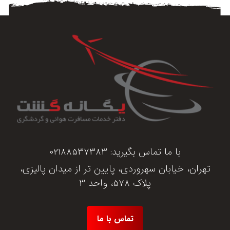
با ما تماس بگیرید:
02188537383
تهران، خیابان سهروردی، پایین تر از میدان پالیزی،
پلاک 578، واحد 3
تماس با ما