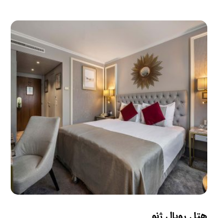
هتل رویال ژنو