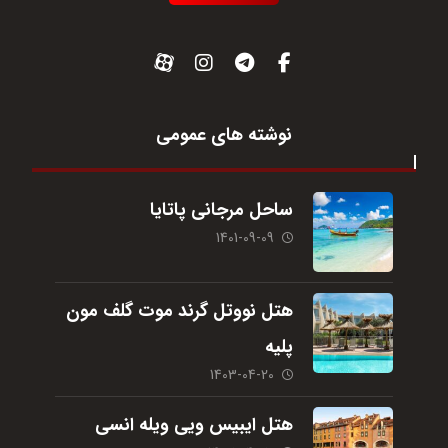
نوشته های عمومی
ساحل مرجانی پاتایا
1401-09-09
هتل نووتل گرند موت گلف مون
پلیه
1403-04-20
هتل ایبیس ویی ویله انسی