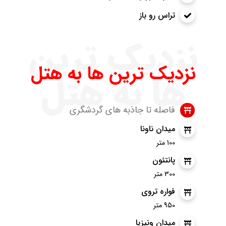
تراس رو باز
نزدیک ترین
نزدیک ترین ها به هتل
ها به هتل
فاصله تا جاذبه های گردشگری
میدان ناونا
100 متر
پانتئون
300 متر
فواره تروی
950 متر
میدان ونیزیا