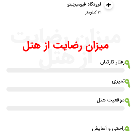
فرودگاه فیومیچینو
31 کیلومتر
میزان رضایت
میزان رضایت از هتل
از هتل
رفتار کارکنان
تمیزی
موقعیت هتل
راحتی و آسایش