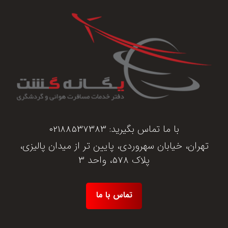
با ما تماس بگیرید:
02188537383
تهران، خیابان سهروردی، پایین تر از میدان پالیزی،
پلاک 578، واحد 3
تماس با ما