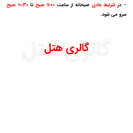
–
در
شرایط عادی
صبحانه از ساعت
7:00 صبح
تا
10:30 صبح
سرو می شود.
گالری هتل
گالری هتل