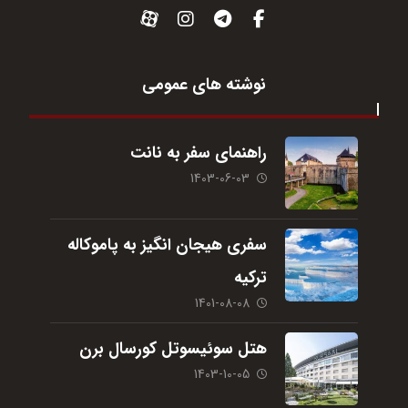
نوشته های عمومی
راهنمای سفر به نانت
1403-06-03
سفری هیجان انگیز به پاموکاله
ترکیه
1401-08-08
هتل سوئیسوتل کورسال برن
1403-10-05