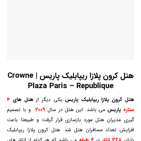
هتل کرون پلازا ریپابلیک پاریس | Crowne
Plaza Paris – Republique
هتل کرون پلازا ریپابلیک پاریس
یکی دیگر از
هتل های
4
ستاره
پاریس
می باشد. این هتل در سال
2009
و با تصمیم
گیری مدیران هتل مورد بازسازی قرار گرفت و طبیعتا باعث
افزایش تعداد مسافران هتل شد. هتل کرون پلازا ریپابلیک
دارای
328
اتاق
در
4 طبقه
می باشد که هر کدام از اتاق های