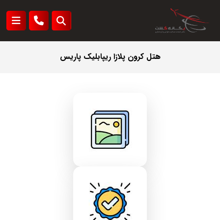
هتل کرون پلازا ریپابلیک پاریس