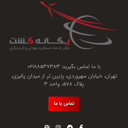
با ما تماس بگیرید:
02188537383
تهران، خیابان سهروردی، پایین تر از میدان پالیزی،
پلاک 578، واحد 3
تماس با ما