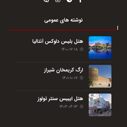
نوشته های عمومی
هتل بلیس دلوکس آنتالیا
1400-12-18
ارگ کریمخان شیراز
1401-10-17
هتل ایبیس سنتر تولوز
1403-04-13