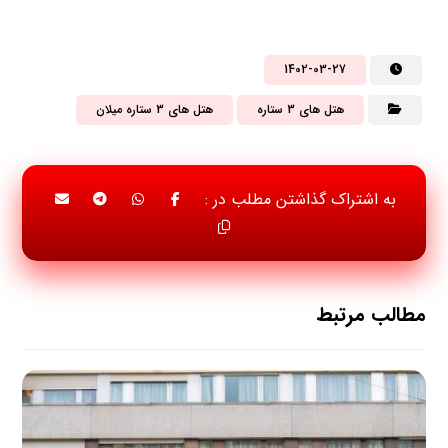
1402-03-27
هتل های 3 ستاره
هتل های 3 ستاره میلان
مطالب مرتبط