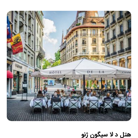
هتل د لا سیگون ژنو