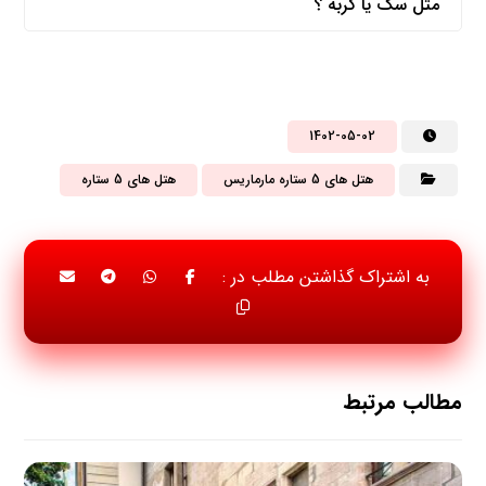
مثل سگ یا گربه ؟
1402-05-02
هتل های 5 ستاره مارماریس
هتل های 5 ستاره
مطالب مرتبط