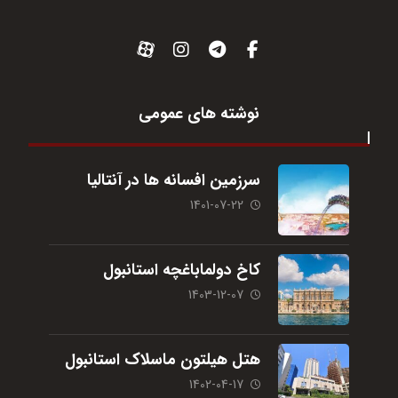
نوشته های عمومی
سرزمین افسانه ها در آنتالیا
1401-07-22
کاخ دولماباغچه استانبول
1403-12-07
هتل هیلتون ماسلاک استانبول
1402-04-17