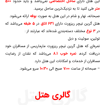
این هتل دارای
ساحل اختصاصی
نمی‌باشد و باید حدود
500
متر
طی کنید تا به نزدیک‌ترین ساحل برسید.
صبحانه، نهار و شام در این هتل به صورت
بوفه
ارائه می‌شود.
هتل گرین نیچر ریزورت دارای
631 اتاق
در
5 طبقه
می‌باشد که
در
3 نوع
مختلف دسته‌بندی شده‌اند که عبارتند از :
توئین، سوئیت و دبل
نمره‌ای که هتل گرین نیچر ریزورت مارماریس از مسافران خود
دریافت کرده،
نمره خوب 8.1
می‌باشد که نشان از رضایت
مسافران از خدمات و امکانات این هتل دارد.
– صبحانه از ساعت
7:00
صبح الی
10:30
سرو می‌شود.
گالری هتل
گالری هتل