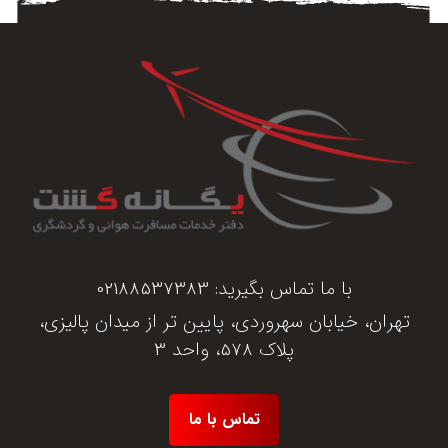
با ما تماس بگیرید:
02188537383
تهران، خیابان سهروردی، پایین تر از میدان پالیزی،
پلاک 578، واحد 3
تماس با ما