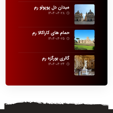
میدان دل پوپولو رم
1404-04-28
حمام های کاراکالا رم
1404-04-25
گالری بورگزه رم
1404-04-24