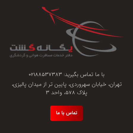
با ما تماس بگیرید:
02188537383
تهران، خیابان سهروردی، پایین تر از میدان پالیزی،
پلاک 578، واحد 3
تماس با ما