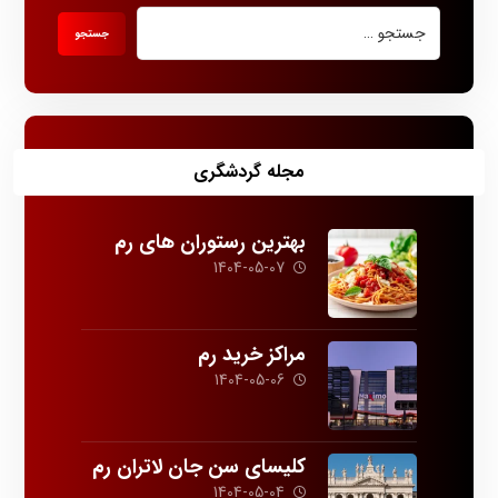
مجله گردشگری
بهترین رستوران های رم
1404-05-07
مراکز خرید رم
1404-05-06
کلیسای سن جان لاتران رم
1404-05-04