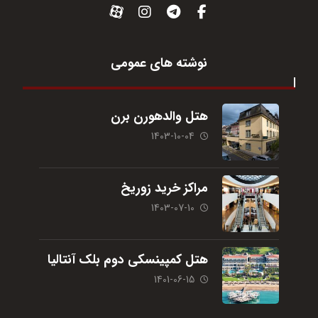
نوشته های عمومی
هتل والدهورن برن
1403-10-04
مراکز خرید زوریخ
1403-07-10
هتل کمپینسکی دوم بلک آنتالیا
1401-06-15