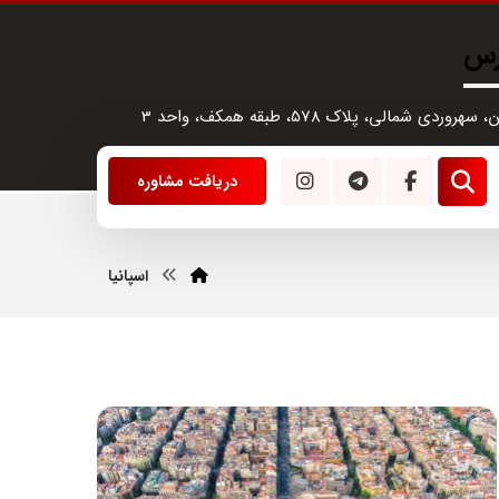
رس
سهروردی شمالی، پلاک 578، طبقه همکف، واحد 3
دریافت مشاوره
اسپانیا