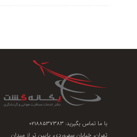
با ما تماس بگیرید:
02188537383
تهران، خیابان سهروردی، پایین تر از میدان