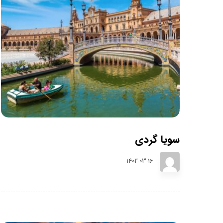
سویا گردی
1402-03-16