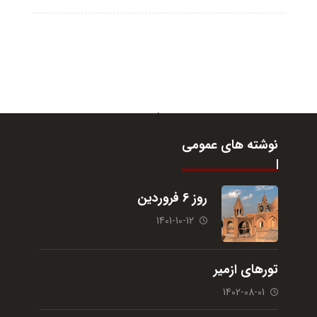
نوشته های عمومی
روز 6 فروردین
1401-10-12
تورهای ازمیر
1402-08-01