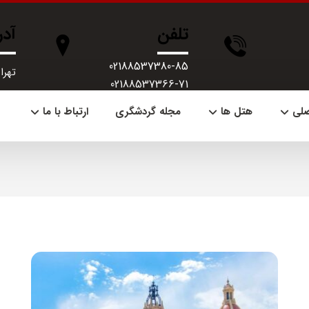
تلفن
آد
02188537380-85
تهران، 
02188537366-71
صلی
هتل ها
مجله گردشگری
ارتباط با ما