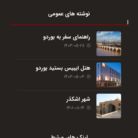
نوشته های عمومی
راهنمای سفر به بوردو
1403-05-28
هتل ایبیس بستید بوردو
1403-05-03
شهر اشکذر
1401-08-14
لینک های مرتبط