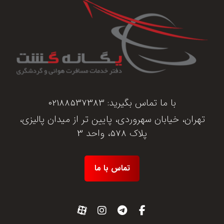
با ما تماس بگیرید:
02188537383
تهران، خیابان سهروردی، پایین تر از میدان پالیزی،
پلاک 578، واحد 3
تماس با ما