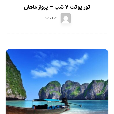
تور پوکت 7 شب – پرواز ماهان
1402-09-04