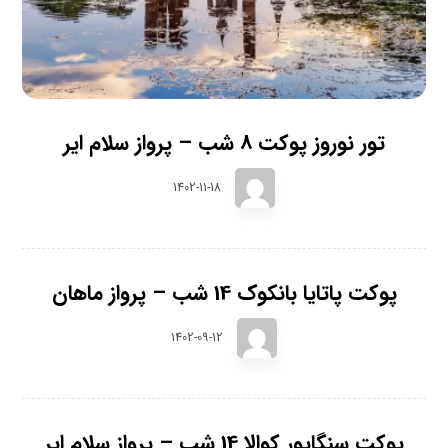
تور نوروز پوکت 8 شب – پرواز سلام ایر
1402-11-18
پوکت پاتایا بانکوک 14 شب – پرواز ماهان
1402-09-12
پوکت سنگاپور کوالا 14 شب – پرواز سلام ایر