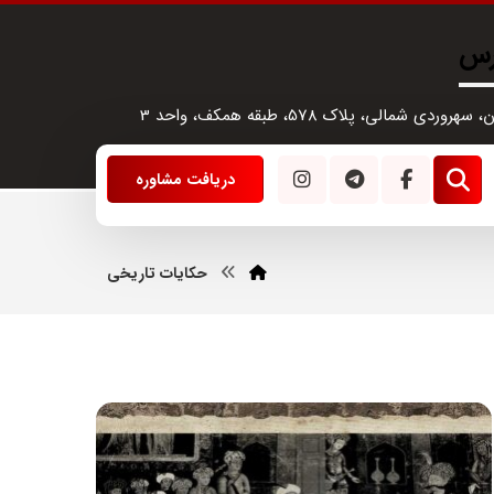
رس
سهروردی شمالی، پلاک 578، طبقه همکف، واحد 3
دریافت مشاوره
حکایات تاریخی