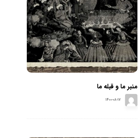
منبر ما و قبله ما
1400-08-17