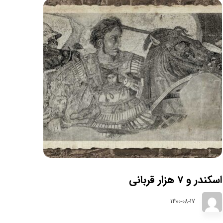
اسکندر و 7 هزار قربانی
1400-08-17