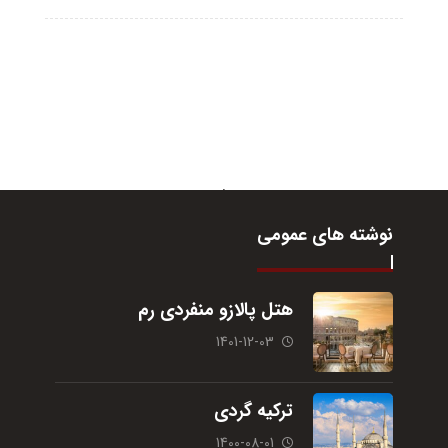
نوشته های عمومی
هتل پالازو منفردی رم
1401-12-03
ترکیه گردی
1400-08-01