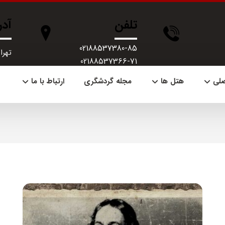
تلفن
آد
02188537380-85
تهران، 
02188537366-71
صلی
هتل ها
مجله گردشگری
ارتباط با ما