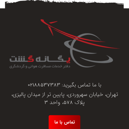
با ما تماس بگیرید:
02188537383
تهران، خیابان سهروردی، پایین تر از میدان پالیزی،
پلاک 578، واحد 3
تماس با ما