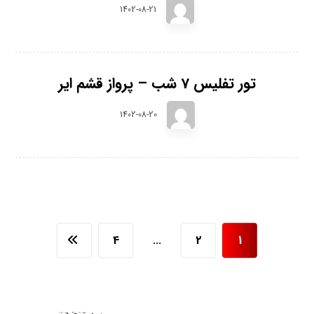
1402-08-21
تور تفلیس 7 شب – پرواز قشم ایر
1402-08-20
4
…
2
1