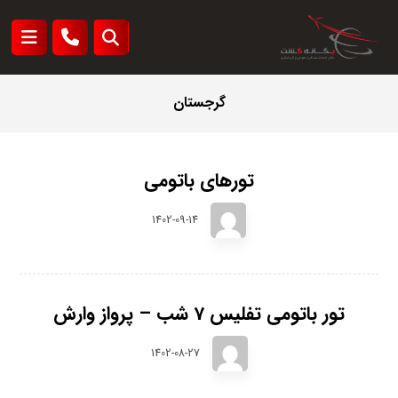
گرجستان
تورهای باتومی
1402-09-14
تور باتومی تفلیس 7 شب – پرواز وارش
1402-08-27