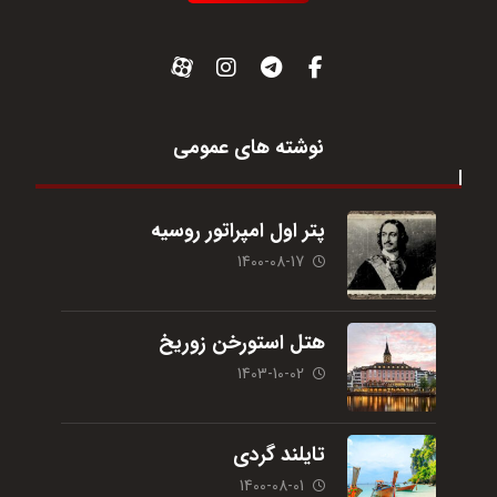
نوشته های عمومی
پتر اول امپراتور روسیه
1400-08-17
هتل استورخن زوریخ
1403-10-02
تایلند گردی
1400-08-01