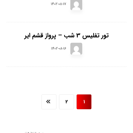
1402-08-17
تور تفلیس 3 شب – پرواز قشم ایر
1402-08-16
2
1