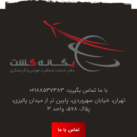
با ما تماس بگیرید:
02188537383
تهران، خیابان سهروردی، پایین تر از میدان پالیزی،
پلاک 578، واحد 3
تماس با ما