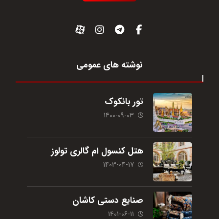
نوشته های عمومی
تور بانکوک
1400-09-03
هتل کنسول ام گالری تولوز
1403-04-17
صنایع دستی کاشان
1401-06-11