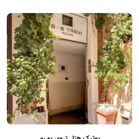
بوتیک هتل تروی بو رم