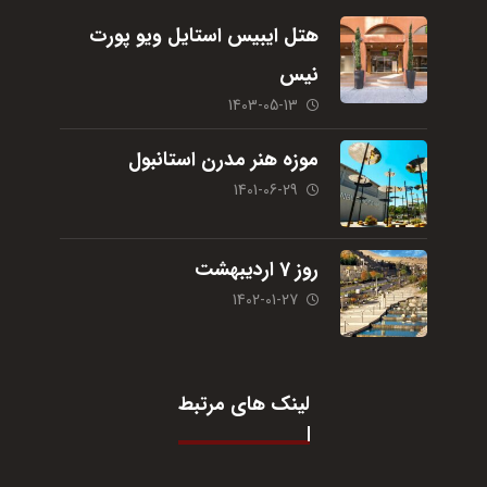
هتل ایبیس استایل ویو پورت
نیس
1403-05-13
موزه هنر مدرن استانبول
1401-06-29
روز 7 اردیبهشت
1402-01-27
لینک های مرتبط