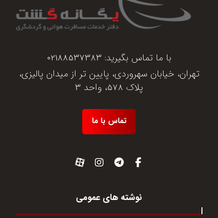
با ما تماس بگیرید:
02188537383
تهران، خیابان سهروردی، پایین تر از میدان پالیزی،
پلاک 578، واحد 3
تماس با ما
نوشته های عمومی