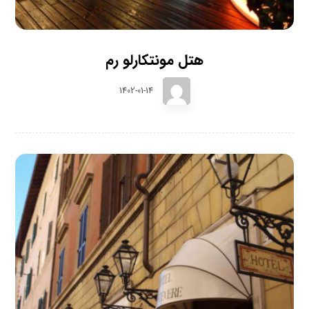
هتل مونتکارلو رم
1402-01-14