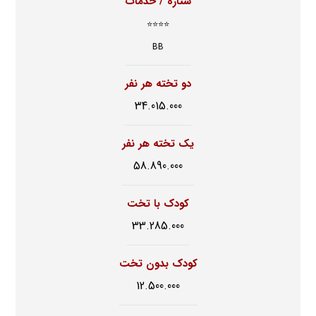
ستاره / خدمات
⭐⭐⭐⭐
BB
دو تخته هر نفر
34.015.000
یک تخته هر نفر
58.890.000
کودک با تخت
33.285.000
کودک بدون تخت
12.500.000