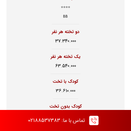
⭐⭐⭐⭐
BB
دو تخته هر نفر
37.340.000
یک تخته هر نفر
63.540.000
کودک با تخت
36.610.000
کودک بدون تخت
12.500.000
تماس با ما: 02188537383