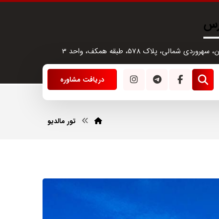
رس
سهروردی شمالی، پلاک 578، طبقه همکف، واحد 3
دریافت مشاوره
تور مالدیو