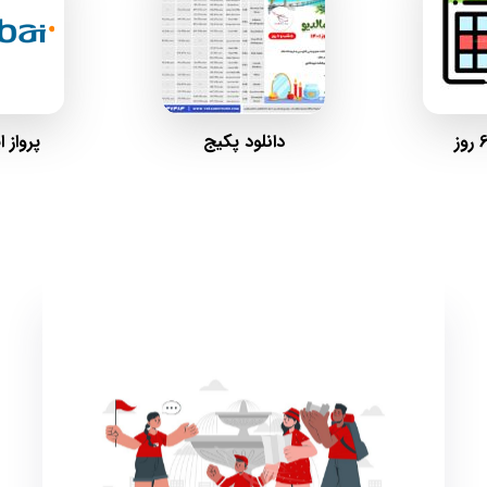
دانلود پکیج
پرواز ا
خدمات تور
5 شب اقامت در هتل
بلیط رفت و برگشت هواپیما