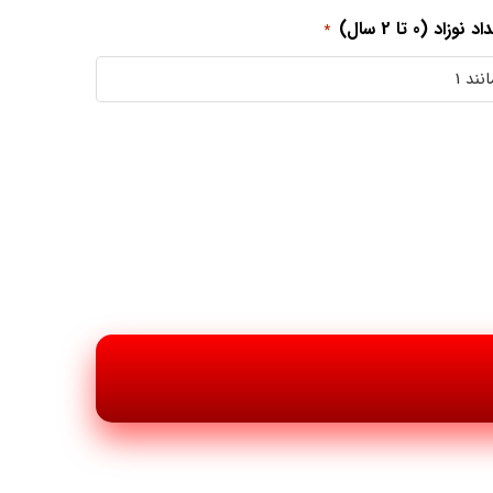
 نوزاد (0 تا 2 سال)
*