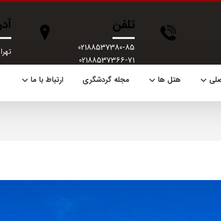
تلفن
آد
02188537380-85
تهران، 
02188537366-71
صلی
هتل ها
مجله گردشگری
ارتباط با ما