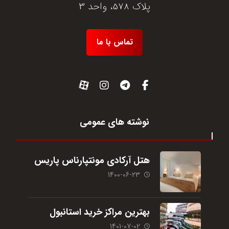
پلاک 578، واحد 3
تماس با ما
نوشته های عمومی
هتل آرکادی مونتپارناس پاریس
1400-06-23
بهترین مراکز خرید استانبول
1401-07-02