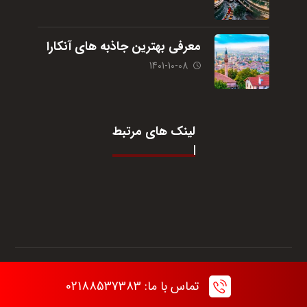
معرفی بهترین جاذبه های آنکارا
1401-10-08
لینک های مرتبط
© تمام حقوق برای آژانس مسافرتی
یگانه گشت
می‌باشد.
تماس با ما: 02188537383
استفاده از مطالب سایت تنها با ذکر منبع مجاز است.