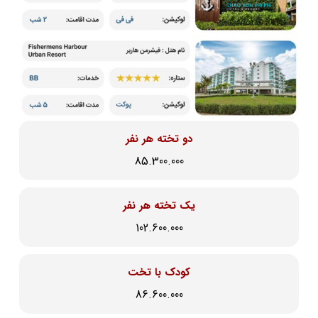
دو تخته هر نفر
85.300.000
یک تخته هر نفر
102.600.000
کودک با تخت
86.600.000