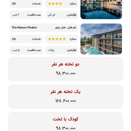
دو تخته هر نفر
98.300.000
یک تخته هر نفر
128.600.000
کودک با تخت
98.300.000