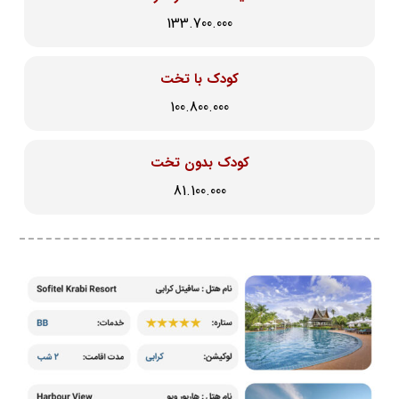
133.700.000
کودک با تخت
100.800.000
کودک بدون تخت
81.100.000