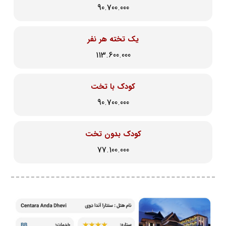
90.700.000
یک تخته هر نفر
113.600.000
کودک با تخت
90.700.000
کودک بدون تخت
77.100.000