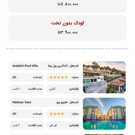
107.800.000
کودک بدون تخت
83.900.000