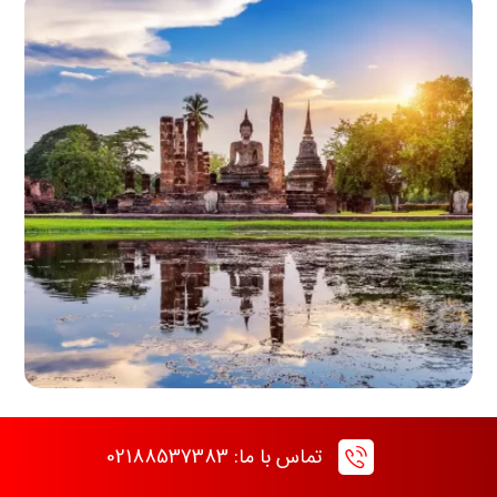
تور نوروز پوکت 8 شب – پرواز سلام ایر
تماس با ما: 02188537383
تور پوکت
,
تور نوروز پوکت