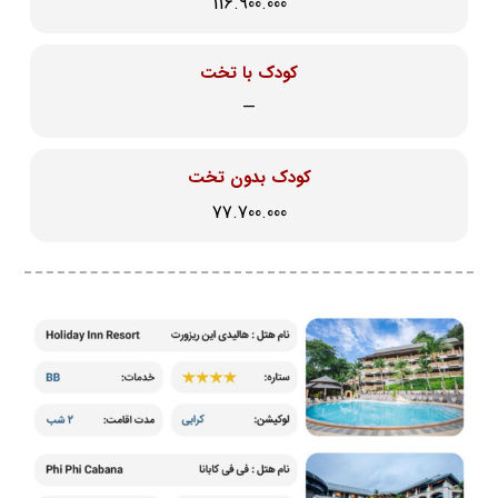
116.900.000
کودک با تخت
—
کودک بدون تخت
77.700.000