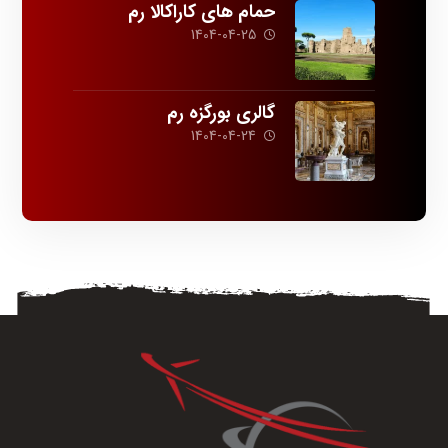
حمام های کاراکالا رم
1404-04-25
گالری بورگزه رم
1404-04-24