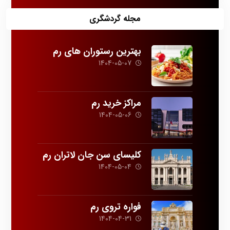
مجله گردشگری
بهترین رستوران های رم
1404-05-07
مراکز خرید رم
1404-05-06
کلیسای سن جان لاتران رم
1404-05-04
فواره تروی رم
1404-04-31