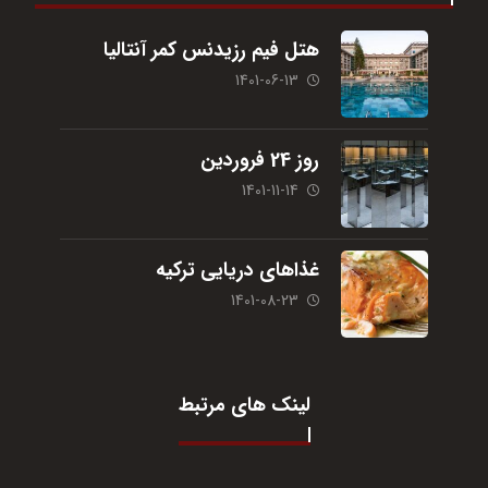
هتل فیم رزیدنس کمر آنتالیا
1401-06-13
روز 24 فروردین
1401-11-14
غذاهای دریایی ترکیه
1401-08-23
لینک های مرتبط