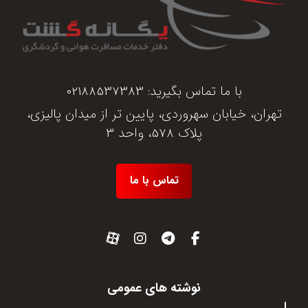
با ما تماس بگیرید:
02188537383
تهران، خیابان سهروردی، پایین تر از میدان پالیزی،
پلاک 578، واحد 3
تماس با ما
نوشته های عمومی