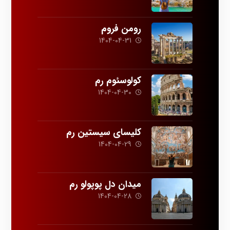
رومن فروم
1404-04-31
کولوسئوم رم
1404-04-30
کلیسای سیستین رم
1404-04-29
میدان دل پوپولو رم
1404-04-28