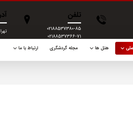
تلفن
آد
02188537380-85
تهران، 
02188537366-71
صلی
هتل ها
مجله گردشگری
ارتباط با ما