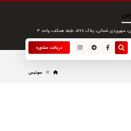
رس
سهروردی شمالی، پلاک 578، طبقه همکف، واحد 3
دریافت مشاوره
سوئیس