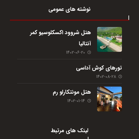
نوشته های عمومی
هتل شروود اکسکلوسیو کمر
آنتالیا
1402-06-20
تورهای کوش آداسی
1402-08-28
هتل مونتکارلو رم
1402-01-14
لینک های مرتبط