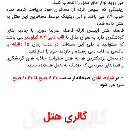
می روید نوع اتاق هتل را انتخاب کنید.
ریتینگی که ایبیس الرقه از مسافران خود دریافت کرده، نمره
خوب
7.9
می باشد و این ریتینگ توسط مسافرین این هتل به
هتل داده شده.
فاصله هتل ایبیس الرقه فاصله تقریبا دوری با جاذبه های
گردشگری دارد به عنوان مثال با
قاب دبی
7.2 کیلومتر
می باشد
که میتوانید با طی این مسافت در مدت زمان
15 دقیقه
با
تاکسی به قاب دبی رسیده و بازدید خود را آغاز کنید.
در بخش نزدیکترین ها به هتل میتوانید جاذبه های گردشگری
و فضاهای تفریحی که نزدیک به هتل هستند، ببینید.
–
در
شرایط عادی
صبحانه از ساعت
6:30 صبح
تا
10:30 صبح
سرو می شود.
گالری هتل
گالری هتل