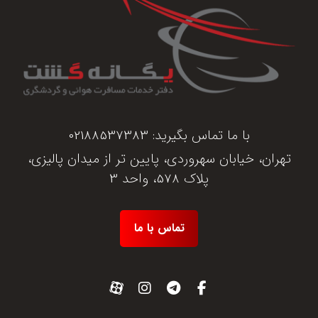
با ما تماس بگیرید:
02188537383
تهران، خیابان سهروردی، پایین تر از میدان پالیزی،
پلاک 578، واحد 3
تماس با ما