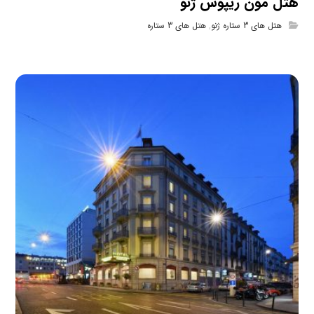
هتل مون ریپوس ژنو
هتل های 3 ستاره ژنو
,
هتل های 3 ستاره