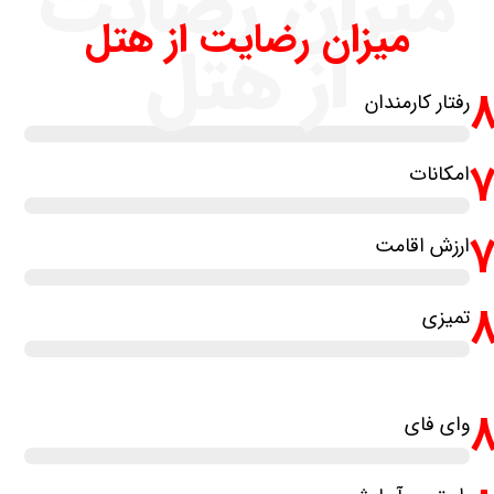
میزان رضایت
میزان رضایت از هتل
از هتل
رفتار کارمندان
امکانات
ارزش اقامت
تمیزی
وای فای