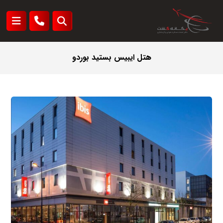
هتل ایبیس بستید بوردو