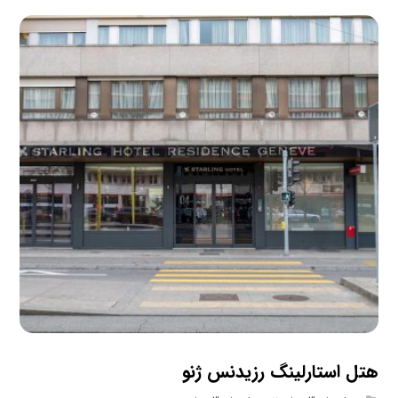
هتل استارلینگ رزیدنس ژنو