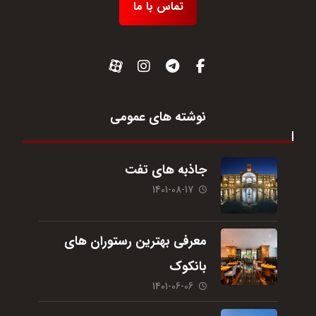
تماس با ما
نوشته های عمومی
جاذبه های تفت
1401-08-17
معرفی بهترین رستوران های
بانکوک
1401-06-06