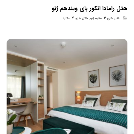
هتل رامادا انکور بای ویندهم ژنو
هتل های 3 ستاره ژنو
,
هتل های 3 ستاره