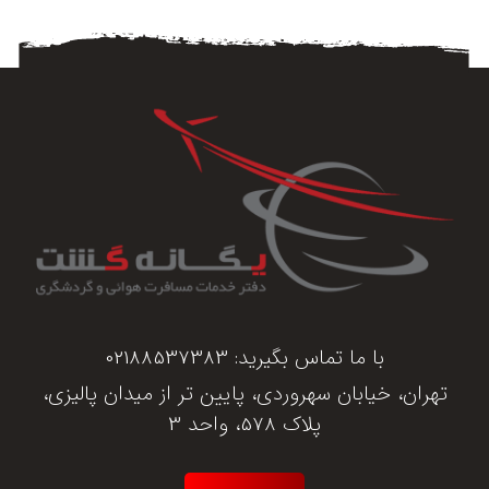
با ما تماس بگیرید:
02188537383
تهران، خیابان سهروردی، پایین تر از میدان پالیزی،
پلاک 578، واحد 3