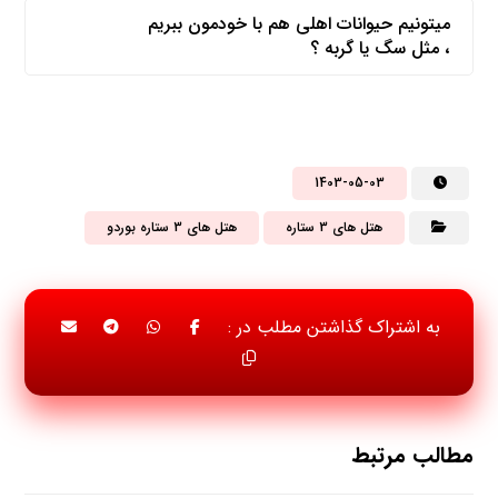
میتونیم حیوانات اهلی هم با خودمون ببریم
، مثل سگ یا گربه ؟
1403-05-03
هتل های 3 ستاره
هتل های 3 ستاره بوردو
مطالب مرتبط