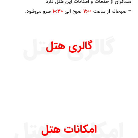
مسافران از خدمات و امکانات این هتل دارد.
– صبحانه از ساعت
7:00
صبح الی
10:30
سرو می‌شود.
گالری هتل
گالری هتل
امکانات هتل
امکانات هتل