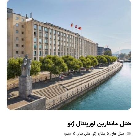
هتل ماندارین اورینتال ژنو
هتل های 5 ستاره ژنو
,
هتل های 5 ستاره