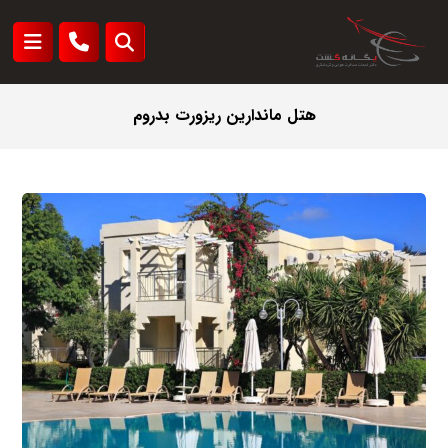
هتل ماندارین ریزورت بدروم