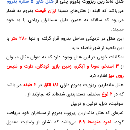
هتل ماندارین ریزورت بدروم
یکی از
هتل های 5 ستاره
بدروم
می‌باشد که البته از هتل‌های نسبتا
ارزان قیمت
بدروم به شمار
می‌رود که سالانه به همین دلیل مسافران زیادی را به خود
میبیند.
این هتل در نزدیکی ساحل بدروم قرار گرفته و تنها
280 متر
با
این ناحیه از شهر فاصله دارد.
امکانات خوبی در این هتل وجود دارد که به عنوان مثال میتوان
از
3 استخر، سونا و آبگرم، زمین بازی کودکان، دارت و تنیس
روی میز
اشاره کرد.
هتل ماندارین ریزورت بدروم دارای
181 اتاق
در
2 طبقه
می‌باشد
که در
2 نوع
مختلف دسته‌بندی شده‌اند که عبارتند از :
سوئیت، دبل، توئین و تریپل
نمره‌ای که هتل ماندارین ریزورت بدروم از مسافران خود دریافت
کرده،
نمره متوسط 6.9
می‌باشد که نشان از رضایت معمول