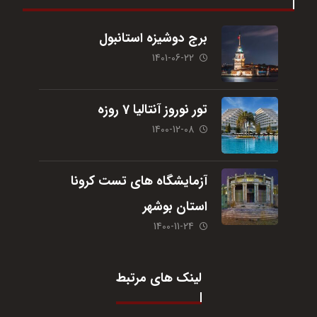
برج دوشیزه استانبول
1401-06-22
تور نوروز آنتالیا 7 روزه
1400-12-08
آزمایشگاه های تست کرونا
استان بوشهر
1400-11-24
لینک های مرتبط