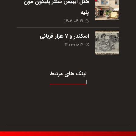
هتل ایبیس سنتر پلیگون مون
پلیه
1403-04-19
اسکندر و 7 هزار قربانی
1400-08-17
لینک های مرتبط
© تمام حقوق برای آژانس مسافرتی
یگانه گشت
می‌باشد.