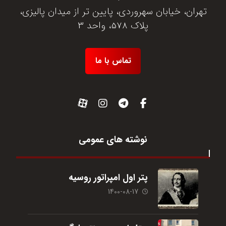
تهران، خیابان سهروردی، پایین تر از میدان پالیزی،
پلاک 578، واحد 3
تماس با ما
نوشته های عمومی
پتر اول امپراتور روسیه
1400-08-17