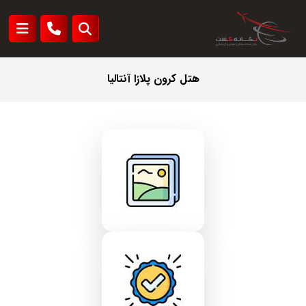
هتل کرون پلازا آنتالیا