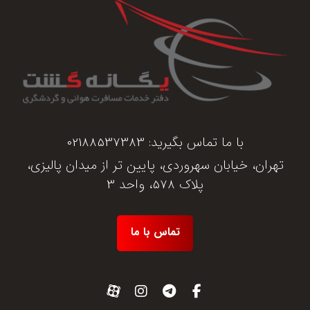
با ما تماس بگیرید:
02188537383
تهران، خیابان سهروردی، پایین تر از میدان پالیزی،
پلاک 578، واحد 3
تماس با ما