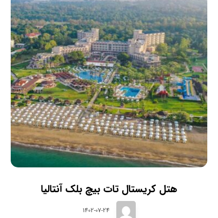
هتل کریستال تات بیچ بلک آنتالیا
1402-07-24