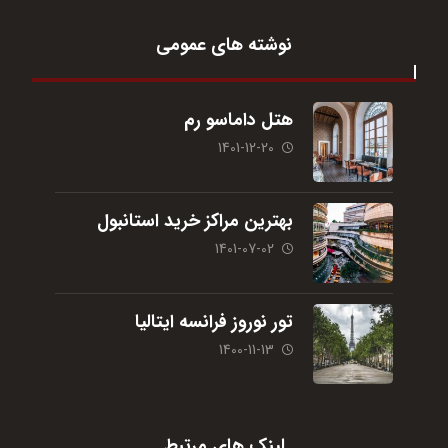
نوشته های عمومی
هتل داماسو رم
1401-12-20
بهترین مراکز خرید استانبول
1401-07-02
تور نوروز فرانسه ایتالیا
1400-11-13
لینک های مرتبط