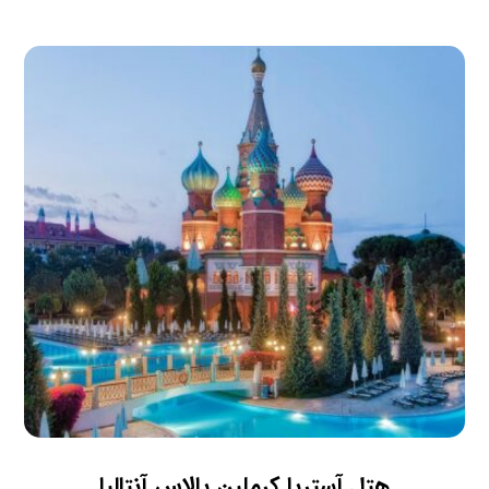
هتل آستریا کرملین پالاس آنتالیا