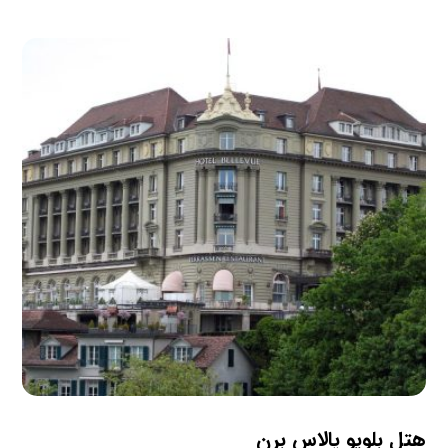
هتل بلویو پالاس برن