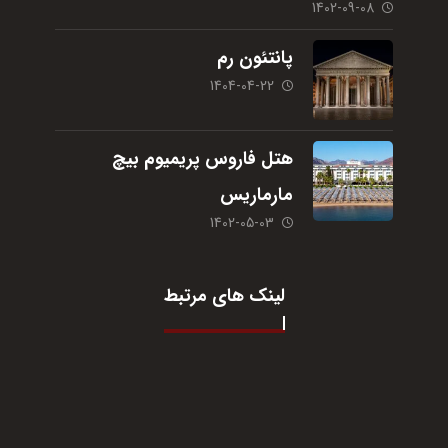
1402-09-08
پانتئون رم
1404-04-22
هتل فاروس پریمیوم بیچ
مارماریس
1402-05-03
لینک های مرتبط