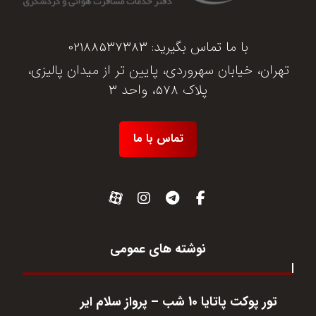
با ما تماس بگیرید:
02188537383
تهران، خیابان سهروردی، پایین تر از میدان پالیزی،
پلاک 578، واحد 3
تماس با ما
نوشته های عمومی
تور پوکت پاتایا 10 شب – پرواز سلام ایر