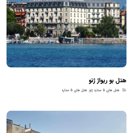
هتل بو ریواژ ژنو
هتل های 5 ستاره ژنو
,
هتل های 5 ستاره