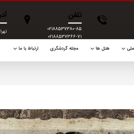
تلفن
آد
02188537380-85
تهران، 
02188537366-71
صلی
هتل ها
مجله گردشگری
ارتباط با ما