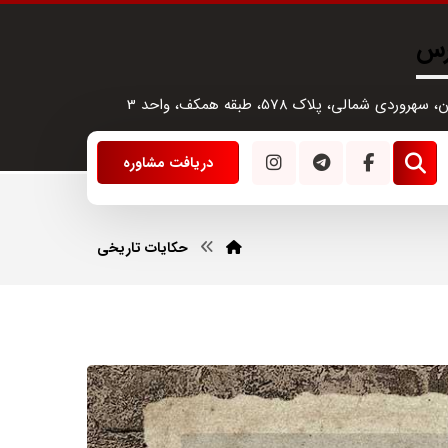
رس
سهروردی شمالی، پلاک 578، طبقه همکف، واحد 3
دریافت مشاوره
حکایات تاریخی