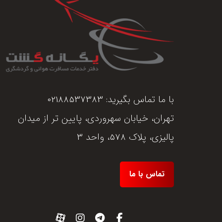
با ما تماس بگیرید:
02188537383
تهران، خیابان سهروردی، پایین تر از میدان
پالیزی، پلاک 578، واحد 3
تماس با ما