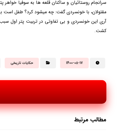
سرانجام روستائیان و ساکنان قلعه ها به سوفیا خواهر پ
مقتولان، با خونسردی گفت: چه میشود کرد؟ طفل است با
آری این خونسردی و بی تفاوتی در تربیت پتر اول سبب ش
کشت.
1400-08-17
حکایات تاریخی
مطالب مرتبط