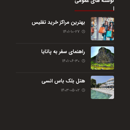
نوشته های عمومی
بهترین مراکز خرید تفلیس
1401-10-27
راهنمای سفر به پاتایا
1401-06-30
هتل بلک باس انسی
1403-05-02