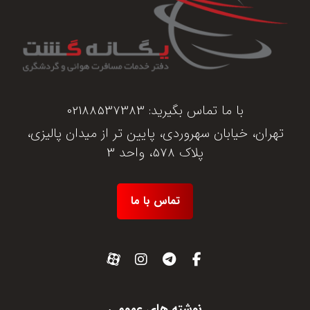
با ما تماس بگیرید:
02188537383
تهران، خیابان سهروردی، پایین تر از میدان پالیزی،
پلاک 578، واحد 3
تماس با ما
نوشته های عمومی