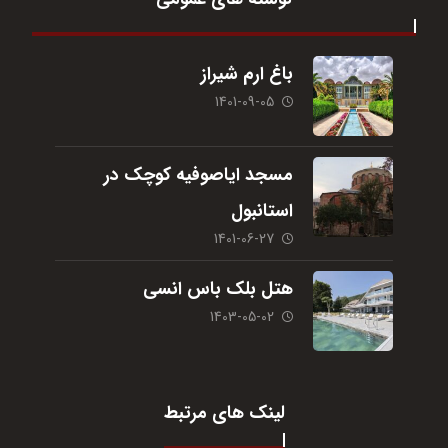
باغ ارم شیراز
1401-09-05
مسجد ایاصوفیه کوچک در
استانبول
1401-06-27
هتل بلک باس انسی
1403-05-02
لینک های مرتبط