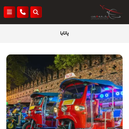
پاتایا