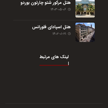
هتل مرکور شتو چارتون بوردو
1403-05-06
هتل اسپادای فلورانس
1402-01-21
لینک های مرتبط