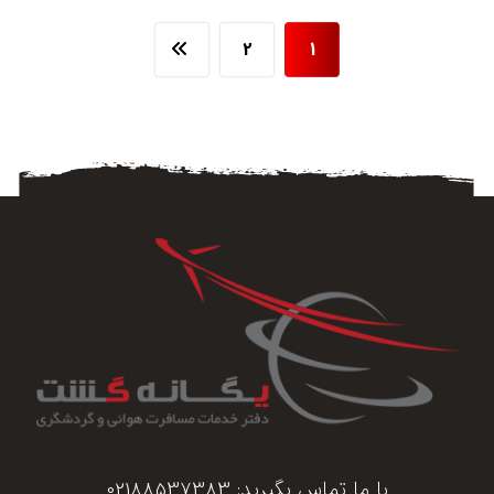
2
1
با ما تماس بگیرید:
02188537383