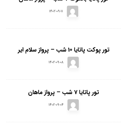
1402-09-11
تور پوکت پاتایا 10 شب – پرواز سلام ایر
1402-09-08
تور پاتایا 7 شب – پرواز ماهان
1402-09-04