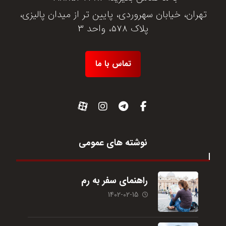
تهران، خیابان سهروردی، پایین تر از میدان پالیزی،
پلاک 578، واحد 3
تماس با ما
نوشته های عمومی
راهنمای سفر به رم
1402-02-15