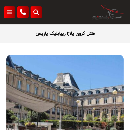
هتل کرون پلازا ریپابلیک پاریس