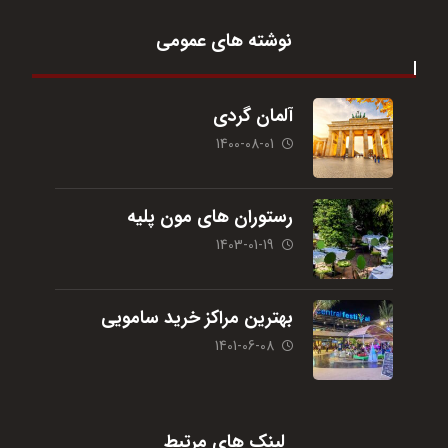
نوشته های عمومی
آلمان گردی
1400-08-01
رستوران های مون پلیه
1403-01-19
بهترین مراکز خرید سامویی
1401-06-08
لینک های مرتبط