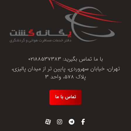
با ما تماس بگیرید:
02188537383
تهران، خیابان سهروردی، پایین تر از میدان پالیزی،
پلاک 578، واحد 3
تماس با ما