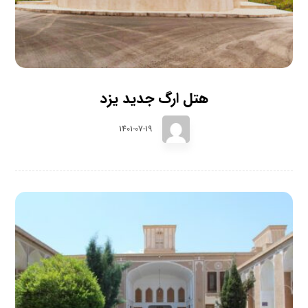
هتل ارگ جدید یزد
1401-07-19