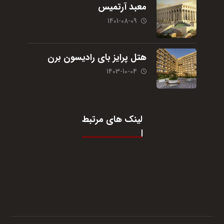
معبد آرتمیس
1401-08-09
هتل پرایز بای رادیسون برن
1403-10-04
لینک های مرتبط