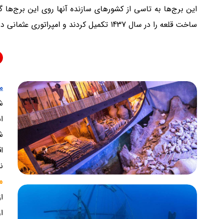
این برج‌ها به تاسی از کشورهای سازنده آنها روی این برج‌ه
ساخت قلعه را در سال 1437 تکمیل کردند و امپراتوری عثمانی در سال 1522 این قلعه را فتح کرد.
م
ش
اس
ش
ا
ن
م
ا
اول