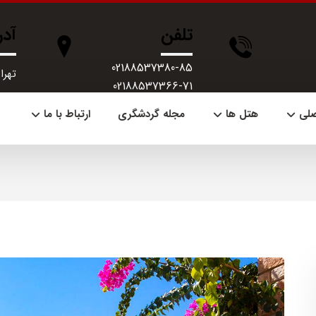
تلفن
آد
02188537380-85
تهران، 
02188537366-71
صلی
هتل ها
مجله گردشگری
ارتباط با ما