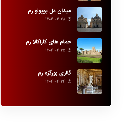
میدان دل پوپولو رم
1404-04-28
حمام های کاراکالا رم
1404-04-25
گالری بورگزه رم
1404-04-24