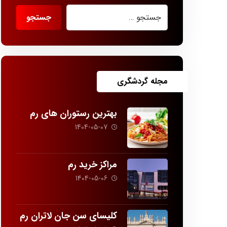
مجله گردشگری
بهترین رستوران های رم
1404-05-07
مراکز خرید رم
1404-05-06
کلیسای سن جان لاتران رم