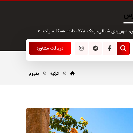
رس
سهروردی شمالی، پلاک 578، طبقه همکف، واحد 3
دریافت مشاوره
ترکیه
بدروم