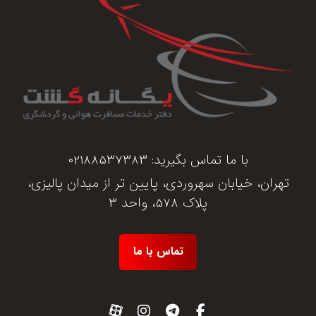
با ما تماس بگیرید:
02188537383
تهران، خیابان سهروردی، پایین تر از میدان پالیزی،
پلاک 578، واحد 3
تماس با ما