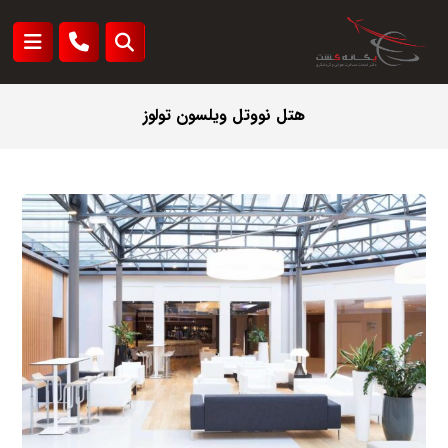
هتل نووتل ویلسون تولوز