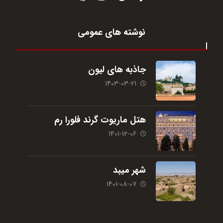
نوشته های عمومی
جاذبه های لیون
1403-03-21
هتل ماریوت گرند فلورا رم
1401-12-06
شهر میبد
1401-08-07