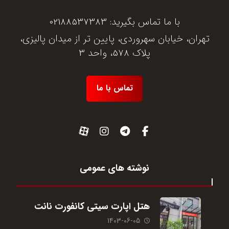
با ما تماس بگیرید:
02188537383
تهران، خیابان سهروردی، پایین تر از میدان پالیزی،
پلاک 578، واحد 3
تماس با ما
نوشته های عمومی
هتل اپارت سیتی کانفورت نانت
1403-06-05