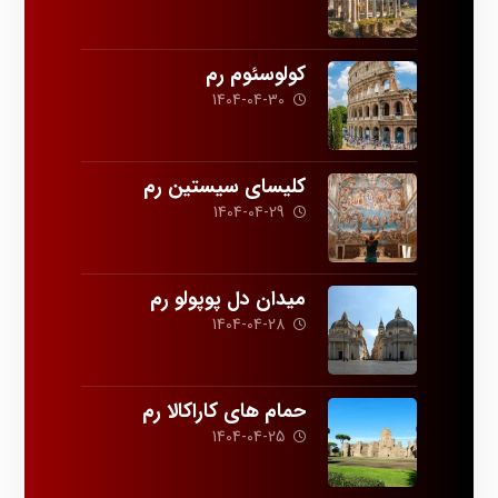
کولوسئوم رم
1404-04-30
کلیسای سیستین رم
1404-04-29
میدان دل پوپولو رم
1404-04-28
حمام های کاراکالا رم
1404-04-25