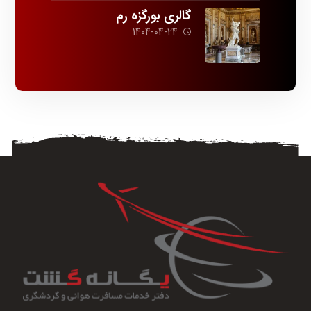
گالری بورگزه رم
1404-04-24