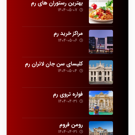
بهترین رستوران های رم
1404-05-07
مراکز خرید رم
1404-05-06
کلیسای سن جان لاتران رم
1404-05-04
فواره تروی رم
1404-04-31
رومن فروم
1404-04-31