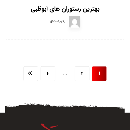
بهترین رستوران های ابوظبی
1401-09-28
4
…
2
1