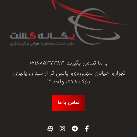
با ما تماس بگیرید:
02188537383
تهران، خیابان سهروردی، پایین تر از میدان پالیزی،
پلاک 578، واحد 3
تماس با ما