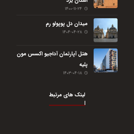
استان یزد
1400-11-24
میدان دل پوپولو رم
1404-04-28
هتل آپارتمان آداجیو اکسس مون
پلیه
1403-04-18
لینک های مرتبط