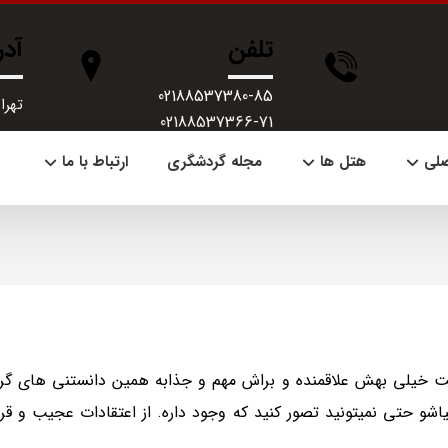
تلفن
آد
02188537380-85
تهران، 
02188537366-71
صلی
هتل ها
مجله گردشگری
ارتباط با ما
شت خیلی بهش علاقمنده و براش مهم و جذابه همین دانستنی های 
شو حتی نمیتونید تصور کنید که وجود داره. از اعتقادات عجیب و قر