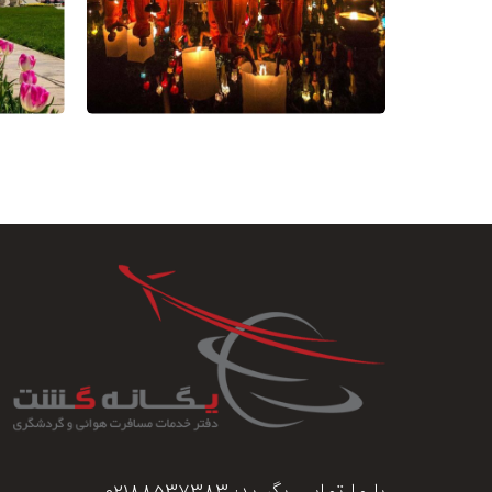
با ما تماس بگیرید:
02188537383